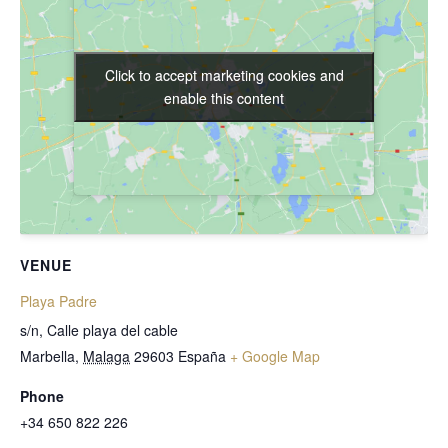
Click to accept marketing cookies and
Click to accept marketing cookies and
enable this content
enable this content
VENUE
Playa Padre
s/n, Calle playa del cable
Marbella
,
Malaga
29603
España
+ Google Map
Phone
+34 650 822 226