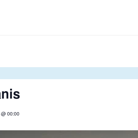
anis
4 @ 00:00