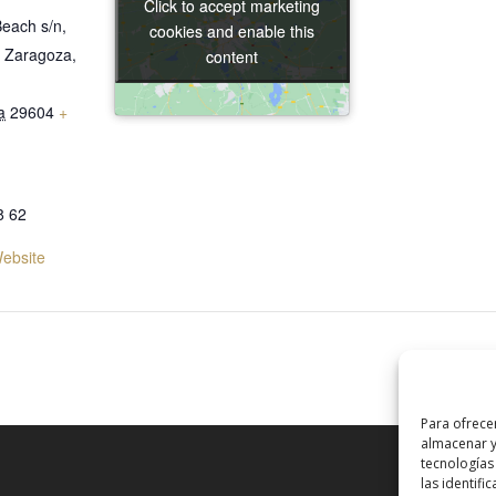
Click to accept marketing
Click to accept marketing
each s/n,
cookies and enable this
cookies and enable this
e Zaragoza,
content
content
a
29604
+
8 62
ebsite
Para ofrece
almacenar y
tecnologías
las identifi