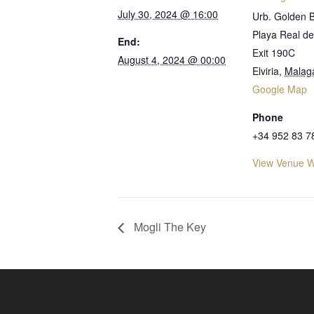
July 30, 2024 @ 16:00
Urb. Golden B
Playa Real d
End:
Exit 190C
August 4, 2024 @ 00:00
Elviria
,
Malag
Google Map
Phone
+34 952 83 7
View Venue W
Mogli The Key